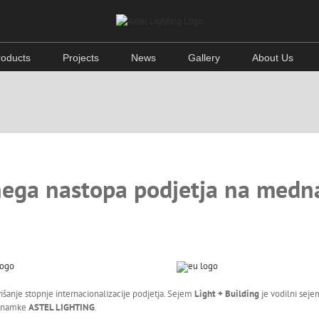
roducts
Projects
News
Gallery
About Us
lnega nastopa podjetja na med
višanje stopnje internacionalizacije podjetja. Sejem
Light + Building
je vodilni seje
 znamke
ASTEL LIGHTING
.