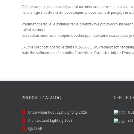
Cilj operacije je podpora dejavnosti na mednarodnem sejmu, s katero 
na tuje trge s posledičnim povečanjem prepoznavnosti podjetja in izd
Predmet operacije je sofinanciranje predstavitve proizvodov na medn
tujimi partnerji.
Kot vodilni mednarodni sejem s področja arhitekturne razsvetljave je s
Skupna vrednost operacije znaša 9.266,66 EUR, vrednost sofinanciranj
Naložbo sofinancirata Republika Slovenija in Evropska Unija iz Evropsk
PRODUCT CATALOG
CERTIFIC
Underwater Pool LED Lighting 2026
UL 
Architectural Lighting 2025
cUL
QUASAR