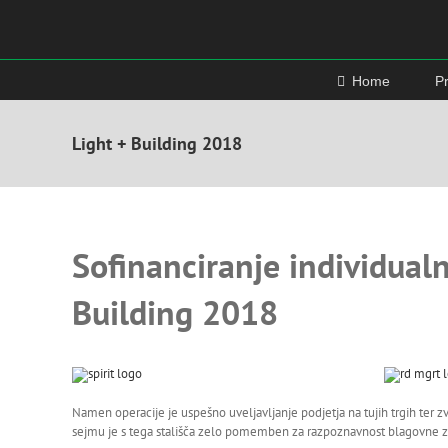
Skip
to
content
Home
P
Light + Building 2018
Sofinanciranje individua
Building 2018
Namen operacije je uspešno uveljavljanje podjetja na tujih trgih ter z
sejmu je s tega stališča zelo pomemben za razpoznavnost blagovne