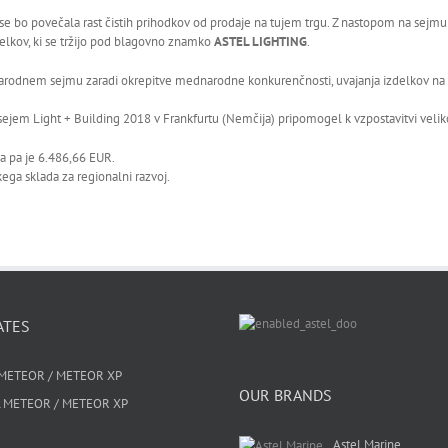
se bo povečala rast čistih prihodkov od prodaje na tujem trgu. Z nastopom na sejm
elkov, ki se tržijo pod blagovno znamko
ASTEL LIGHTING
.
arodnem sejmu zaradi okrepitve mednarodne konkurenčnosti, uvajanja izdelkov na t
ejem Light + Building 2018 v Frankfurtu (Nemčija) pripomogel k vzpostavitvi veliko n
a pa je 6.486,66 EUR.
ega sklada za regionalni razvoj.
ATES
METEOR / METEOR XP
OUR BRANDS
 METEOR / METEOR XP
Astel Marine