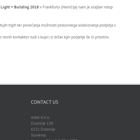
u
Light + Building 2018
v Frankfurtu (Nemčija) nam je olajšan vstop
ujih trgih ter povečanja možnosti poslovnega sodelovanja podjetja s
ovih kontaktov tudi s kupci iz držav kjer podjetje še ni prisotno.
CONTACT US
Astel d.o.o.
Dutovlje 138
6221 Dutovlje
Slovenia